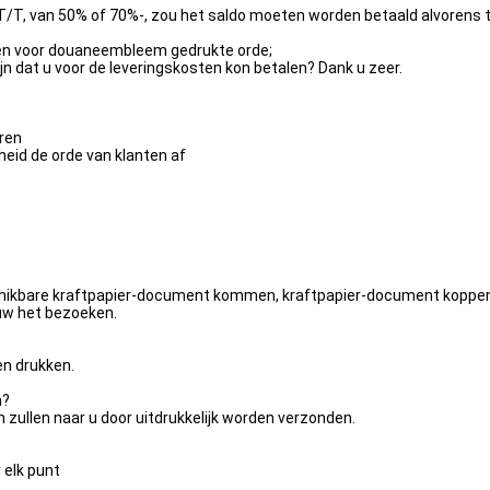
n T/T, van 50% of 70%-, zou het saldo moeten worden betaald alvorens
ken voor douaneembleem gedrukte orde;
ijn dat u voor de leveringskosten kon betalen? Dank u zeer.
eren
heid de orde van klanten af
hikbare kraftpapier-document kommen, kraftpapier-document koppen, p
 uw het bezoeken.
en drukken.
n?
en zullen naar u door uitdrukkelijk worden verzonden.
elk punt