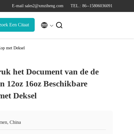
E-mail sales2@xmziheng.com
TEL.: 86--15806036091


zoek Een Citaat
Kop met Deksel
uk het Document van de de
n 12oz 16oz Beschikbare
met Deksel
men, China