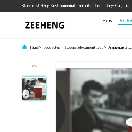
Xiamen Zi Heng Environmental Protection Technology Co., Ltd.
Huis
Produ
Thuis
>
producten
>
Roomijsdocument Kop
>
Aangepaste D