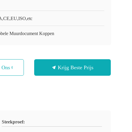
,CE,EU,ISO,etc
bele Muurdocument Koppen
t Ons Op
Krijg Beste Prijs
Steekproef: