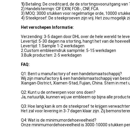
1)
Betaling: De creditcard, de de stortingsvooruitgang va
2) Handelstermijn: CIF EXW, FOB-, CNF, FCA
3) MOQ: 3000 stukken voor regelmatige orde, 10000 stuk
4) Steekproef: De steekproeven zijn vrij. Het zou mogelijk z
Het verschepen Informatie:
Verzending: 3-5 dagen door DHL over de hele wereld te lev
Levertijd: 5-30 dagen na storting, hangt het van de hoeveel
Levertijd: 1.Sample 1-2 werkdagen
2.Custom embleemdruk sampmle: 5-15 werkdagen
3.Bulk producten: 2-5 werkdagen
FAQ:
Q1: Bent u manufactory of een handelsmaatschappij?
Wij zijn manufactory & een handelsmaatschappij van besc
Xiangan-District, Xiamen-Stad, Fujian, China. Stem in met
Q2: Kunt u de ontwerpen voor ons doen?
Ja, natuurlijk, kunnen wij uw embleem op bijna alle product
Q3: Hoe lang kan ik om de steekproef te krijgen verwachte
Het zal voor levering in 3-7 dagen klaar zijn. Zij bemonster
Q4: Wat is de minimumordehoeveelheid?
Onze minimumordehoeveelheid is 3000-10000 stukken per 