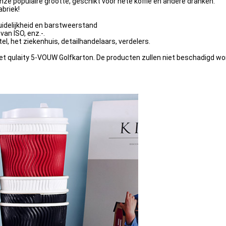
e populaire grootte, geschikt voor hete koffie en andere dranken.
abriek!
uidelijkheid en barstweerstand
van ISO, enz.-.
l, het ziekenhuis, detailhandelaars, verdelers.
t qulaity 5-VOUW Golfkarton. De producten zullen niet beschadigd wor