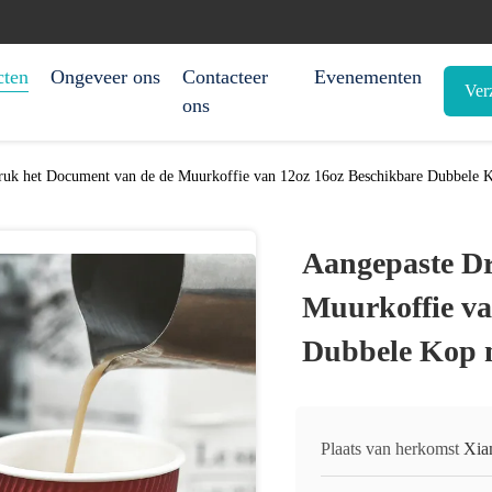
cten
Ongeveer ons
Contacteer
Evenementen
Ver
ons
ruk het Document van de de Muurkoffie van 12oz 16oz Beschikbare Dubbele 
Aangepaste Dr
Muurkoffie va
Dubbele Kop 
Plaats van herkomst
Xia