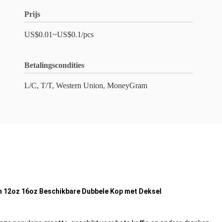
Prijs
US$0.01~US$0.1/pcs
Betalingscondities
L/C, T/T, Western Union, MoneyGram
n 12oz 16oz Beschikbare Dubbele Kop met Deksel