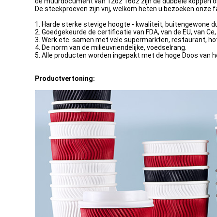
de muurdocument van 12oz 16oz zijn de dubbele koppen onz
De steekproeven zijn vrij, welkom heten u bezoeken onze f
1. Harde sterke stevige hoogte - kwaliteit, buitengewone d
2. Goedgekeurde de certificatie van FDA, van de EU, van Ce, 
3. Werk etc. samen met vele supermarkten, restaurant, hote
4. De norm van de milieuvriendelijke, voedselrang.
5. Alle producten worden ingepakt met de hoge Doos van he
Productvertoning: