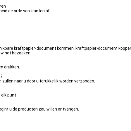
eren
heid de orde van klanten af
hikbare kraftpapier-document kommen, kraftpapier-document koppen, p
 uw het bezoeken.
en drukken.
n?
en zullen naar u door uitdrukkelijk worden verzonden.
elk punt
egint u de producten zou willen ontvangen.