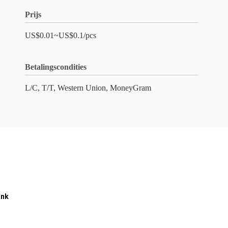
Prijs
US$0.01~US$0.1/pcs
Betalingscondities
L/C, T/T, Western Union, MoneyGram
ank