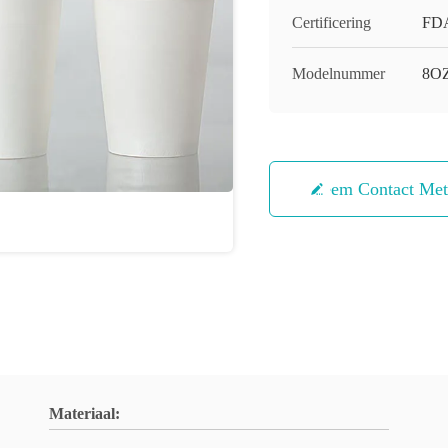
Certificering
FDA
Modelnummer
8O
Neem Contact Me
Materiaal: