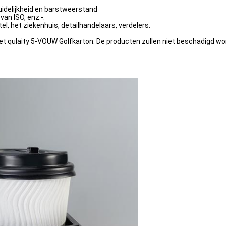
uidelijkheid en barstweerstand
van ISO, enz.-.
l, het ziekenhuis, detailhandelaars, verdelers.
t qulaity 5-VOUW Golfkarton. De producten zullen niet beschadigd wor