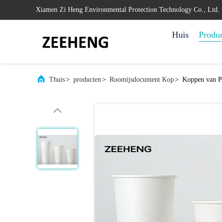
Xiamen Zi Heng Environmental Protection Technology Co., Ltd.
Huis
Produ
Thuis
>
producten
>
Roomijsdocument Kop
>
Koppen van Pa