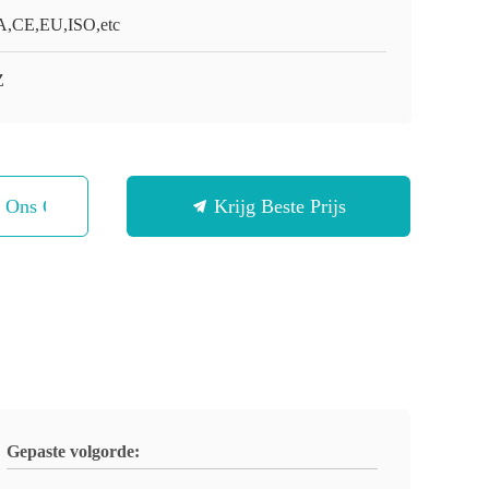
,CE,EU,ISO,etc
Z
t Ons Op
Krijg Beste Prijs
Gepaste volgorde: