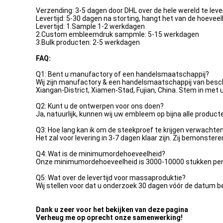
Verzending: 3-5 dagen door DHL over de hele wereld te lev
Levertijd: 5-30 dagen na storting, hangt het van de hoeveel
Levertijd: 1.Sample 1-2 werkdagen
2.Custom embleemdruk sampmle: 5-15 werkdagen
3.Bulk producten: 2-5 werkdagen
FAQ:
Q1: Bent u manufactory of een handelsmaatschappij?
Wij zijn manufactory & een handelsmaatschappij van besc
Xiangan-District, Xiamen-Stad, Fujian, China. Stem in met
Q2: Kunt u de ontwerpen voor ons doen?
Ja, natuurlijk, kunnen wij uw embleem op bijna alle product
Q3: Hoe lang kan ik om de steekproef te krijgen verwachte
Het zal voor levering in 3-7 dagen klaar zijn. Zij bemonster
Q4: Wat is de minimumordehoeveelheid?
Onze minimumordehoeveelheid is 3000-10000 stukken per 
Q5: Wat over de levertijd voor massaproduktie?
Wij stellen voor dat u onderzoek 30 dagen vóór de datum b
Dank u zeer voor het bekijken van deze pagina
Verheug me op oprecht onze samenwerking!