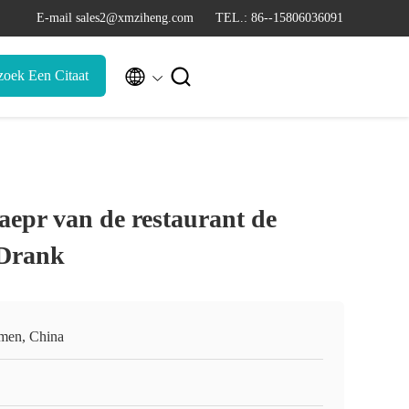
E-mail sales2@xmziheng.com
TEL.: 86--15806036091


zoek Een Citaat
epr van de restaurant de
Drank
men, China