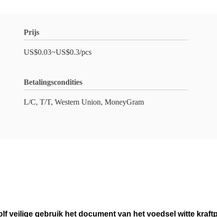
Prijs
US$0.03~US$0.3/pcs
Betalingscondities
L/C, T/T, Western Union, MoneyGram
lf veilige gebruik het document van het voedsel witte kraft