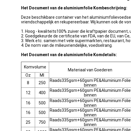
Het Document van de aluminiumfolie Kombeschrijving:
Deze beschikbare container van het aluminiumfolievoedsel i
vriendschappelijk en rekupereerbaar. Wij kunnen ook de vo
1. Hoog - kwaliteits100% zuiver die kraftpapier document, u
2. Goedgekeurde de certificatie van FDA, van de EU, van Ce, 
3. Werk etc. samen met vele supermarkten, restaurant, hote
4. De norm van de milieuvriendelijke, voedselrang.
Het Document van de aluminiumfolie Komdetails:
Komvolume
Materiaal van Goederen
Oz
Ml
Raads335gsm+60gsm PE&Aluminium Folie
8
250
binnen
Raads335gsm+60gsm PE&Aluminium Folie
12
400
binnen
Raads335gsm+60gsm PE&Aluminium Folie
16
500
binnen
Raads335gsm+60gsm PE&Aluminium Folie
16
500
binnen
Raads335gsm+60gsm PE&Aluminium Folie
25
750
binnen
Raads335gsm+60gsm PE&Aluminium Folie