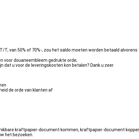
n T/T, van 50% of 70%-, zou het saldo moeten worden betaald alvorens
ken voor douaneembleem gedrukte orde;
ijn dat u voor de leveringskosten kon betalen? Dank u zeer.
eren
heid de orde van klanten af
hikbare kraftpapier-document kommen, kraftpapier-document koppen, p
 uw het bezoeken.