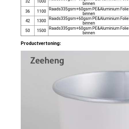
32
1000
binnen
Raads335gsm+60gsm PE&Aluminium Folie
36
1100
binnen
Raads335gsm+60gsm PE&Aluminium Folie
42
1300
binnen
Raads335gsm+60gsm PE&Aluminium Folie
50
1500
binnen
Productvertoning: