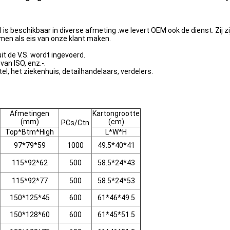
s beschikbaar in diverse afmeting .we levert OEM ook de dienst. Zij zi
rmen als eis van onze klant maken.
it de V.S. wordt ingevoerd.
van ISO, enz.-.
l, het ziekenhuis, detailhandelaars, verdelers.
Afmetingen
Kartongrootte
(mm)
(cm)
PCs/Ctn
Top*Btm*High
L*W*H
97*79*59
1000
49.5*40*41
115*92*62
500
58.5*24*43
115*92*77
500
58.5*24*53
150*125*45
600
61*46*49.5
150*128*60
600
61*45*51.5