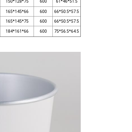
150*128*75
600
61*46*51.5
165*145*66
600
66*50.5*57.5
165*145*75
600
66*50.5*57.5
184*161*66
600
75*56.5*64.5