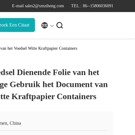
E-mail sales2@xmziheng.com
TEL.: 86--15806036091


zoek Een Citaat
van het Voedsel Witte Kraftpapier Containers
dsel Dienende Folie van het
lige Gebruik het Document van
tte Kraftpapier Containers
men, China