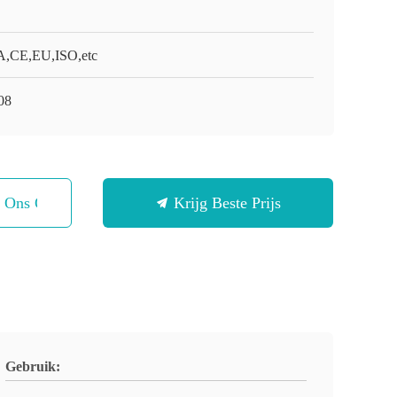
,CE,EU,ISO,etc
08
t Ons Op
Krijg Beste Prijs
Gebruik: