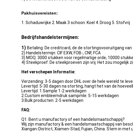
Pakhuisvereisten:
1. Schaduwrijke 2. Maak 3 schoon. Koel 4. Droog 5. Stofvrij
Bedrijfshandelstermijnen:
1)
Betaling: De creditcard, de de stortingsvooruitgang va
2) Handelstermijn: CIF EXW, FOB-, CNF, FCA
3) MOQ: 3000 stukken voor regelmatige orde, 10000 stuk
4) Steekproef: De steekproeven zijn vrij. Het zou mogelijk z
Het verschepen Informatie:
Verzending: 3-5 dagen door DHL over de hele wereld te lev
Levertijd: 5-30 dagen na storting, hangt het van de hoeveel
Levertijd: 1.Sample 1-2 werkdagen
2.Custom embleemdruk sampmle: 5-15 werkdagen
3.Bulk producten: 2-5 werkdagen
FAQ:
Q1: Bent u manufactory of een handelsmaatschappij?
Wij zijn manufactory & een handelsmaatschappij van besc
Xiangan-District, Xiamen-Stad, Fujian, China. Stem in met