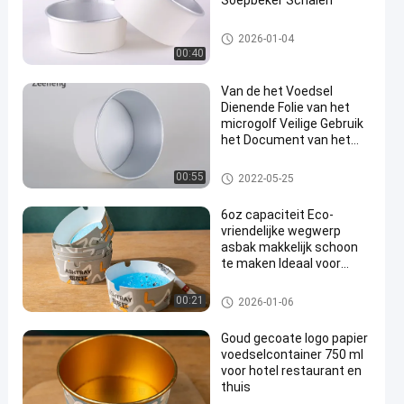
Soepbeker Schalen
Aluminiumfoliedocument Kom
2026-01-04
00:40
Van de het Voedsel
Dienende Folie van het
microgolf Veilige Gebruik
het Document van het
en
Voedsel Witte Kraftpapier
Containers
Aluminiumfoliedocument Kom
00:55
2022-05-25
6oz capaciteit Eco-
vriendelijke wegwerp
asbak makkelijk schoon
te maken Ideaal voor
restaurants bars en
kantoren
Rechthoekige papieren kom
00:21
2026-01-06
Goud gecoate logo papier
voedselcontainer 750 ml
voor hotel restaurant en
thuis