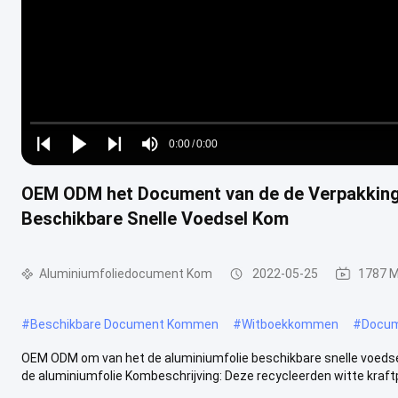
Loaded
:
0%
0:00
/
0:00
Play
Play
Play
Mute
Current
Duration
next
next
OEM ODM het Document van de de Verpakkings
Time
Beschikbare Snelle Voedsel Kom
Aluminiumfoliedocument Kom
2022-05-25
1787 
#
Beschikbare Document Kommen
#
Witboekkommen
#
Docu
OEM ODM om van het de aluminiumfolie beschikbare snelle voeds
de aluminiumfolie Kombeschrijving: Deze recycleerden witte kraftpa