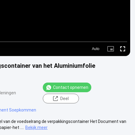
Auto
Picture-
Fullscre
in-
Picture
container van het Aluminiumfolie
Contact opnemen
Meningen
Deel
ment Soepkommen
el van de voedselrang de verpakkingscontainer Het Document van
pier-het ....
Bekijk meer