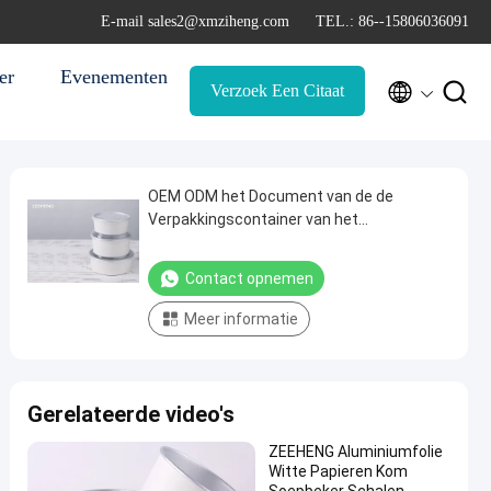
E-mail sales2@xmziheng.com
TEL.: 86--15806036091
er
Evenementen


Verzoek Een Citaat
OEM ODM het Document van de de
Verpakkingscontainer van het
Aluminiumfolie Beschikbare Snelle Voedsel
Kom
Contact opnemen
Meer informatie
Gerelateerde video's
ZEEHENG Aluminiumfolie
Witte Papieren Kom