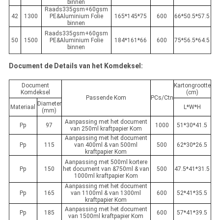
binnen
Raads335gsm+60gsm
42
1300
PE&Aluminium Folie
165*145*75
600
66*50.5*57.5
binnen
Raads335gsm+60gsm
50
1500
PE&Aluminium Folie
184*161*66
600
75*56.5*64.5
binnen
Document de Details van het Komdeksel:
Document
Kartongrootte
Komdeksel
(cm)
Passende Kom
PCs/Ctn
Diameter
Materiaal
L*W*H
(mm)
Aanpassing met het document
Pp
97
1000
51*30*41.5
van 250ml kraftpapier Kom
Aanpassing met het document
Pp
115
van 400ml & van 500ml
500
62*30*26.5
kraftpapier Kom
Aanpassing met 500ml kortere
Pp
150
het document van &750ml & van
500
47.5*41*31.5
1000ml kraftpapier Kom
Aanpassing met het document
Pp
165
van 1100ml & van 1300ml
600
52*41*35.5
kraftpapier Kom
Aanpassing met het document
Pp
185
600
57*41*39.5
van 1500ml kraftpapier Kom