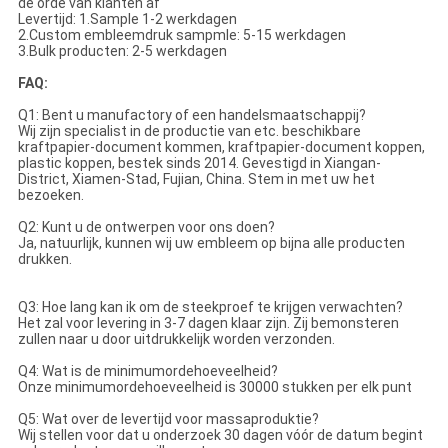
de orde van klanten af
Levertijd: 1.Sample 1-2 werkdagen
2.Custom embleemdruk sampmle: 5-15 werkdagen
3.Bulk producten: 2-5 werkdagen
FAQ:
Q1: Bent u manufactory of een handelsmaatschappij?
Wij zijn specialist in de productie van etc. beschikbare
kraftpapier-document kommen, kraftpapier-document koppen,
plastic koppen, bestek sinds 2014. Gevestigd in Xiangan-
District, Xiamen-Stad, Fujian, China. Stem in met uw het
bezoeken.
Q2: Kunt u de ontwerpen voor ons doen?
Ja, natuurlijk, kunnen wij uw embleem op bijna alle producten
drukken.
Q3: Hoe lang kan ik om de steekproef te krijgen verwachten?
Het zal voor levering in 3-7 dagen klaar zijn. Zij bemonsteren
zullen naar u door uitdrukkelijk worden verzonden.
Q4: Wat is de minimumordehoeveelheid?
Onze minimumordehoeveelheid is 30000 stukken per elk punt
Q5: Wat over de levertijd voor massaproduktie?
Wij stellen voor dat u onderzoek 30 dagen vóór de datum begint