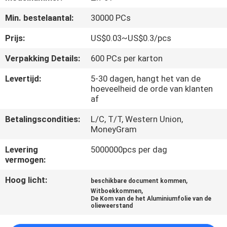
CONTACTEER
Min. bestelaantal:
30000 PCs
ONS
Prijs:
US$0.03~US$0.3/pcs
NIEUWS
Verpakking Details:
600 PCs per karton
Levertijd:
5-30 dagen, hangt het van de
VERZOEK
hoeveelheid de orde van klanten
af
OM EEN
CITAAT
Betalingscondities:
L/C, T/T, Western Union,
MoneyGram
Levering
5000000pcs per dag
SITEMAP
vermogen:
Hoog licht:
,
beschikbare document kommen
PRIVACYBELEID
,
Witboekkommen
De Kom van de het Aluminiumfolie van de
olieweerstand