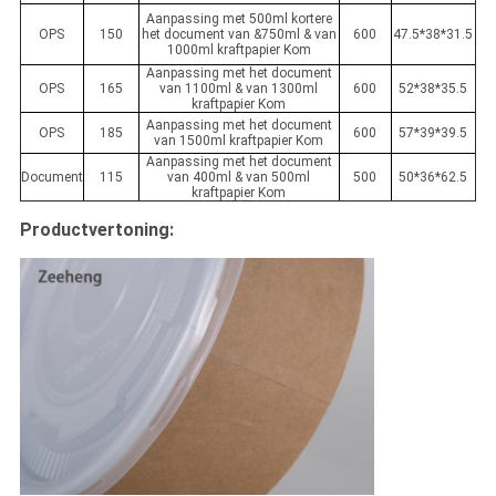
Aanpassing met 500ml kortere
OPS
150
het document van &750ml & van
600
47.5*38*31.5
1000ml kraftpapier Kom
Aanpassing met het document
OPS
165
van 1100ml & van 1300ml
600
52*38*35.5
kraftpapier Kom
Aanpassing met het document
OPS
185
600
57*39*39.5
van 1500ml kraftpapier Kom
Aanpassing met het document
Document
115
van 400ml & van 500ml
500
50*36*62.5
kraftpapier Kom
Productvertoning: