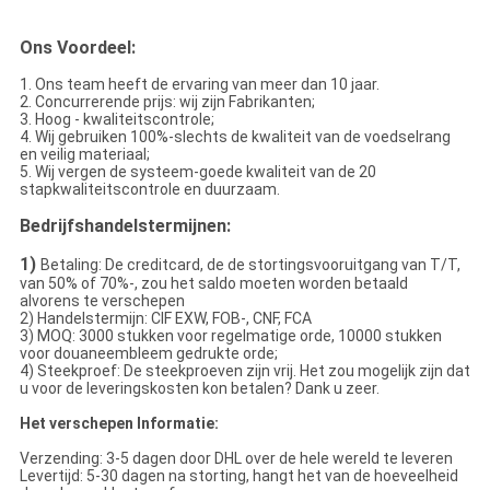
Ons Voordeel:
1. Ons team heeft de ervaring van meer dan 10 jaar.
2. Concurrerende prijs: wij zijn Fabrikanten;
3. Hoog - kwaliteitscontrole;
4. Wij gebruiken 100%-slechts de kwaliteit van de voedselrang
en veilig materiaal;
5. Wij vergen de systeem-goede kwaliteit van de 20
stapkwaliteitscontrole en duurzaam.
Bedrijfshandelstermijnen:
1)
Betaling: De creditcard, de de stortingsvooruitgang van T/T,
van 50% of 70%-, zou het saldo moeten worden betaald
alvorens te verschepen
2) Handelstermijn: CIF EXW, FOB-, CNF, FCA
3) MOQ: 3000 stukken voor regelmatige orde, 10000 stukken
voor douaneembleem gedrukte orde;
4) Steekproef: De steekproeven zijn vrij. Het zou mogelijk zijn dat
u voor de leveringskosten kon betalen? Dank u zeer.
Het verschepen Informatie:
Verzending: 3-5 dagen door DHL over de hele wereld te leveren
Levertijd: 5-30 dagen na storting, hangt het van de hoeveelheid