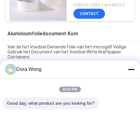
US$0.03~US$0.1/pcs MOQ:30000pcs
CONTACT
Aluminiumfoliedocument Kom
Van de het Voedsel Dienende Folie van het microgolf Veilige
Gebruik het Document van het Voedsel Witte Kraftpapier
Containers
Dora Wong
Van de de olieweerstand van de voedselrang stevige van de
het aluminiumfolie meeneem ronde de komcontainer met
deksel
8:54 PM
Enige het Document van de Muuraluminium Met een laag
bedekte Salade Kom 1300ML
Good day, what product are you looking for?
populaire categorieën
Alle
Kraftpapier-
Rechthoekige 
Document Kommen
Papieren Kom