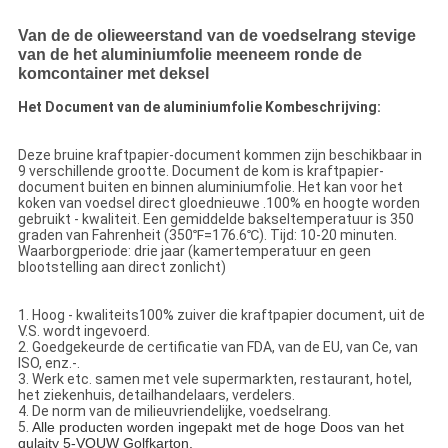
Van de de olieweerstand van de voedselrang stevige
van de het aluminiumfolie meeneem ronde de
komcontainer met deksel
Het Document van de aluminiumfolie Kombeschrijving:
Deze bruine kraftpapier-document kommen zijn beschikbaar in
9 verschillende grootte. Document de kom is kraftpapier-
document buiten en binnen aluminiumfolie. Het kan voor het
koken van voedsel direct gloednieuwe .100% en hoogte worden
gebruikt - kwaliteit. Een gemiddelde bakseltemperatuur is 350
graden van Fahrenheit (350℉=176.6℃). Tijd: 10-20 minuten.
Waarborgperiode: drie jaar (kamertemperatuur en geen
blootstelling aan direct zonlicht)
1. Hoog - kwaliteits100% zuiver die kraftpapier document, uit de
V.S. wordt ingevoerd.
2. Goedgekeurde de certificatie van FDA, van de EU, van Ce, van
ISO, enz.-.
3. Werk etc. samen met vele supermarkten, restaurant, hotel,
het ziekenhuis, detailhandelaars, verdelers.
4. De norm van de milieuvriendelijke, voedselrang.
5.
Alle producten worden ingepakt met de hoge Doos van het
qulaity 5-VOUW Golfkarton.