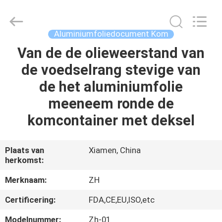
Heng
Environmental
Protection
Technology
Co.,
Aluminiumfoliedocument Kom
Ltd..
All
Van de de olieweerstand van
HUIS
Rights
Reserved.
de voedselrang stevige van
PRODUCTEN
de het aluminiumfolie
meeneem ronde de
ONGEVEER
komcontainer met deksel
ONS
Plaats van
Xiamen, China
herkomst:
FABRIEKSREIS
Merknaam:
ZH
KWALITEITSCONTROLE
Certificering:
FDA,CE,EU,ISO,etc
Modelnummer:
Zh-01