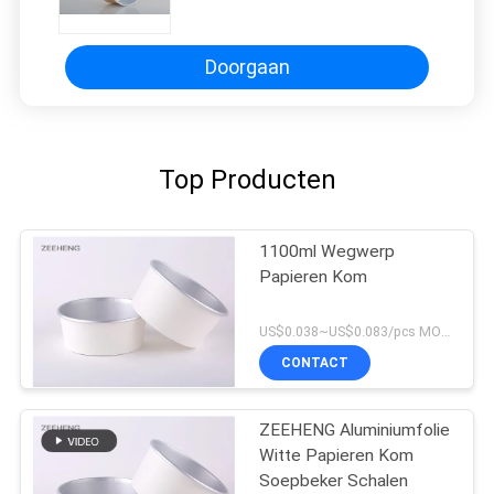
aluminiumfolie meeneem ronde de
komcontainer met deksel
Doorgaan
Top Producten
1100ml Wegwerp
Papieren Kom
US$0.038~US$0.083/pcs MOQ:30000 PCs
CONTACT
ZEEHENG Aluminiumfolie
Witte Papieren Kom
Soepbeker Schalen