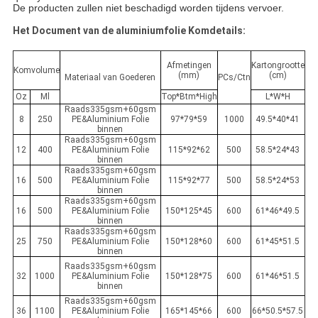
De producten zullen niet beschadigd worden tijdens vervoer.
Het Document van de aluminiumfolie Komdetails:
Afmetingen
Kartongrootte
Komvolume
(mm)
(cm)
Materiaal van Goederen
PCs/Ctn
Oz
Ml
Top*Btm*High
L*W*H
Raads335gsm+60gsm
8
250
PE&Aluminium Folie
97*79*59
1000
49.5*40*41
binnen
Raads335gsm+60gsm
12
400
PE&Aluminium Folie
115*92*62
500
58.5*24*43
binnen
Raads335gsm+60gsm
16
500
PE&Aluminium Folie
115*92*77
500
58.5*24*53
binnen
Raads335gsm+60gsm
16
500
PE&Aluminium Folie
150*125*45
600
61*46*49.5
binnen
Raads335gsm+60gsm
25
750
PE&Aluminium Folie
150*128*60
600
61*45*51.5
binnen
Raads335gsm+60gsm
32
1000
PE&Aluminium Folie
150*128*75
600
61*46*51.5
binnen
Raads335gsm+60gsm
36
1100
PE&Aluminium Folie
165*145*66
600
66*50.5*57.5