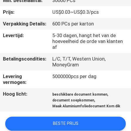
Min. bestelaantal:
30000 PCs
CONTACTEER
ONS
Prijs:
US$0.03~US$0.3/pcs
Verpakking Details:
600 PCs per karton
NIEUWS
Levertijd:
5-30 dagen, hangt het van de
hoeveelheid de orde van klanten
af
VERZOEK
OM EEN
Betalingscondities:
L/C, T/T, Western Union,
MoneyGram
CITAAT
Levering
5000000pcs per dag
vermogen:
SITEMAP
Hoog licht:
,
beschikbare document kommen
,
document soepkommen
PRIVACYBELEID
Maak Aluminiumfoliedocument Kom dik
BESTE PRIJS