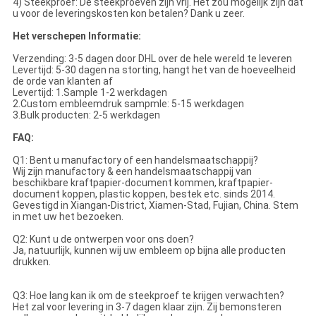
4) Steekproef: De steekproeven zijn vrij. Het zou mogelijk zijn dat
u voor de leveringskosten kon betalen? Dank u zeer.
Het verschepen Informatie:
Verzending: 3-5 dagen door DHL over de hele wereld te leveren
Levertijd: 5-30 dagen na storting, hangt het van de hoeveelheid
de orde van klanten af
Levertijd: 1.Sample 1-2 werkdagen
2.Custom embleemdruk sampmle: 5-15 werkdagen
3.Bulk producten: 2-5 werkdagen
FAQ:
Q1: Bent u manufactory of een handelsmaatschappij?
Wij zijn manufactory & een handelsmaatschappij van
beschikbare kraftpapier-document kommen, kraftpapier-
document koppen, plastic koppen, bestek etc. sinds 2014.
Gevestigd in Xiangan-District, Xiamen-Stad, Fujian, China. Stem
in met uw het bezoeken.
Q2: Kunt u de ontwerpen voor ons doen?
Ja, natuurlijk, kunnen wij uw embleem op bijna alle producten
drukken.
Q3: Hoe lang kan ik om de steekproef te krijgen verwachten?
Het zal voor levering in 3-7 dagen klaar zijn. Zij bemonsteren