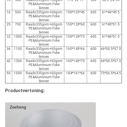
16
500
Raads335gsm+60gsm
115*92*77
500
58.5*24*53
PE&Aluminium Folie
binnen
16
500
Raads335gsm+60gsm
150*125*45
600
61*46*49.5
PE&Aluminium Folie
binnen
25
750
Raads335gsm+60gsm
150*128*60
600
61*45*51.5
PE&Aluminium Folie
binnen
32
1000
Raads335gsm+60gsm
150*128*75
600
61*46*51.5
PE&Aluminium Folie
binnen
36
1100
Raads335gsm+60gsm
165*145*66
600
66*50.5*57.5
PE&Aluminium Folie
binnen
42
1300
Raads335gsm+60gsm
165*145*75
600
66*50.5*57.5
PE&Aluminium Folie
binnen
50
1500
Raads335gsm+60gsm
184*161*66
600
75*56.5*64.5
PE&Aluminium Folie
binnen
Productvertoning: