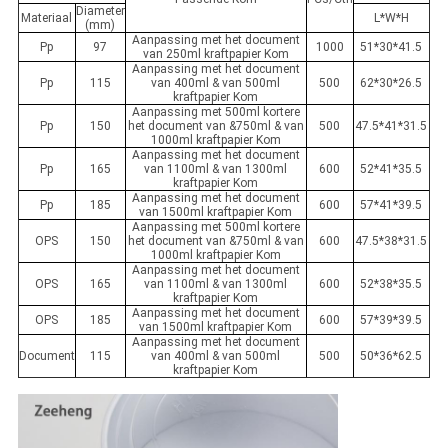
Diameter
Materiaal
L*W*H
(mm)
Aanpassing met het document
Pp
97
1000
51*30*41.5
van 250ml kraftpapier Kom
Aanpassing met het document
Pp
115
van 400ml & van 500ml
500
62*30*26.5
kraftpapier Kom
Aanpassing met 500ml kortere
Pp
150
het document van &750ml & van
500
47.5*41*31.5
1000ml kraftpapier Kom
Aanpassing met het document
Pp
165
van 1100ml & van 1300ml
600
52*41*35.5
kraftpapier Kom
Aanpassing met het document
Pp
185
600
57*41*39.5
van 1500ml kraftpapier Kom
Aanpassing met 500ml kortere
OPS
150
het document van &750ml & van
600
47.5*38*31.5
1000ml kraftpapier Kom
Aanpassing met het document
OPS
165
van 1100ml & van 1300ml
600
52*38*35.5
kraftpapier Kom
Aanpassing met het document
OPS
185
600
57*39*39.5
van 1500ml kraftpapier Kom
Aanpassing met het document
Document
115
van 400ml & van 500ml
500
50*36*62.5
kraftpapier Kom