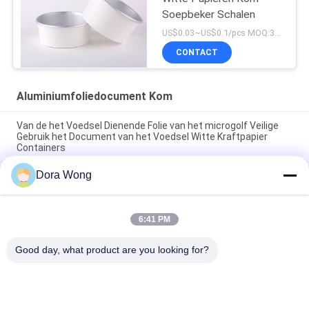
Soepbeker Schalen
US$0.03~US$0.1/pcs MOQ:30000pcs
CONTACT
Aluminiumfoliedocument Kom
Van de het Voedsel Dienende Folie van het microgolf Veilige
Gebruik het Document van het Voedsel Witte Kraftpapier
Containers
Dora Wong
Van de de olieweerstand van de voedselrang stevige van de
het aluminiumfolie meeneem ronde de komcontainer met
deksel
6:41 PM
Enige het Document van de Muuraluminium Met een laag
bedekte Salade Kom 1300ML
Good day, what product are you looking for?
populaire categorieën
Alle