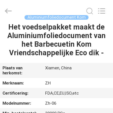
Heng
Environmental
Protection
Technology
Co.,
Aluminiumfoliedocument Kom
Ltd..
All
Het voedselpakket maakt de
HUIS
Rights
Reserved.
Aluminiumfoliedocument van
PRODUCTEN
het Barbecuetin Kom
Vriendschappelijke Eco dik -
ONGEVEER
ONS
Plaats van
Xiamen, China
herkomst:
FABRIEKSREIS
Merknaam:
ZH
Certificering:
FDA,CE,EU,ISO,etc
KWALITEITSCONTROLE
Modelnummer:
Zh-06