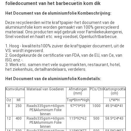
foliedocument van het barbecuetin kom dik
Het Document van de aluminiumfolie Kombeschrijving:
Deze recycleerden witte kraftpapier-het document van de
aluminiumfolie kom worden gemaakt van 100% gerecycleerd
materiaal. Ons producten wijd gebruik voor Familiekeukengerei,
Snel voedsel en haalt etc. weg voedsel, Openluchtbarbecue.
1. Hoog - kwaliteits100% zuiver die kraftpapier document, uit de
V.S. wordt ingevoerd.
2. Goedgekeurde de certificatie van FDA, van de EU, van Ce, van
ISO, enz.-.
3. Werk etc. samen met vele supermarkten, restaurant, hotel,
het ziekenhuis, detailhandelaars, verdelers.
Het Document van de aluminiumfolie Komdetails:
Komvolume
Materiaal van Goederen
Afmetingen
PCs/Ctn
Kartongrootte
(mm)
(cm)
Oz
Ml
Top*Btm*High
L*W*H
8
250
Raads335gsm+60gsm
97*79*59
1000
49.5*40*41
PE&Aluminium Folie
binnen
12
400
Raads335gsm+60gsm
115*92*62
500
58.5*24*43
PE&Aluminium Folie
binnen