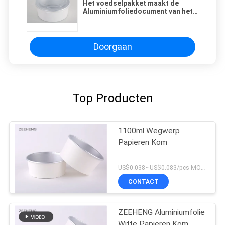
Het voedselpakket maakt de
Aluminiumfoliedocument van het
Barbecuetin Kom
Vriendschappelijke Eco dik -
Doorgaan
Top Producten
1100ml Wegwerp
Papieren Kom
US$0.038~US$0.083/pcs MOQ:30000 PCs
CONTACT
ZEEHENG Aluminiumfolie
Witte Papieren Kom