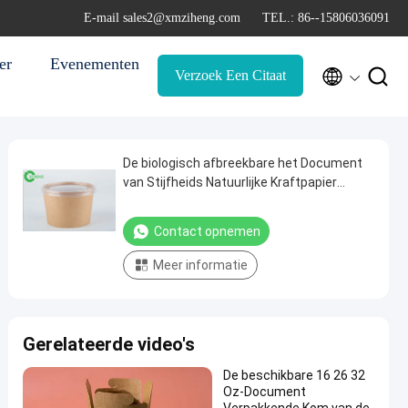
E-mail sales2@xmziheng.com
TEL.: 86--15806036091
er
Evenementen


Verzoek Een Citaat
De biologisch afbreekbare het Document
van Stijfheids Natuurlijke Kraftpapier
400ml Beschikbare Kom van de Lunchsoep
Contact opnemen
Meer informatie
Gerelateerde video's
De beschikbare 16 26 32
Oz-Document