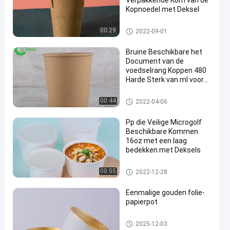
Verpakkende Kom van de
Kopnoedel met Deksel
Biologisch afbreekbare Beschi
00:29
2022-09-01
kbare Kommen
Bruine Beschikbare het
Document van de
voedselrang Koppen 480
Harde Sterk van ml voor
en
Water/Drank
Kraftpapier-Soepkoppen
00:44
2022-04-06
Pp die Veilige Microgolf
Beschikbare Kommen
16oz met een laag
bedekken met Deksels
Document Voedselkommen
00:55
2022-12-28
Eenmalige gouden folie-
papierpot
Document Voedselkommen
2025-12-03