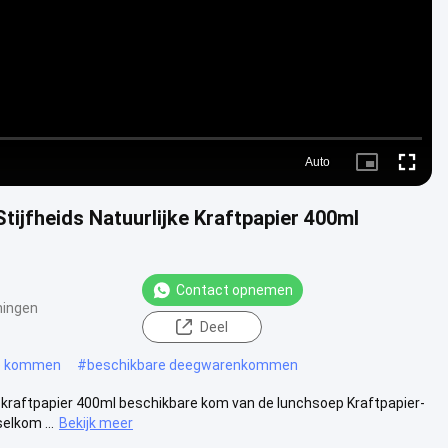
Auto
Picture-
Fullscre
in-
Picture
tijfheids Natuurlijke Kraftpapier 400ml
Contact opnemen
ningen
Deel
re kommen
#
beschikbare deegwarenkommen
e kraftpapier 400ml beschikbare kom van de lunchsoep Kraftpapier-
elkom ...
Bekijk meer