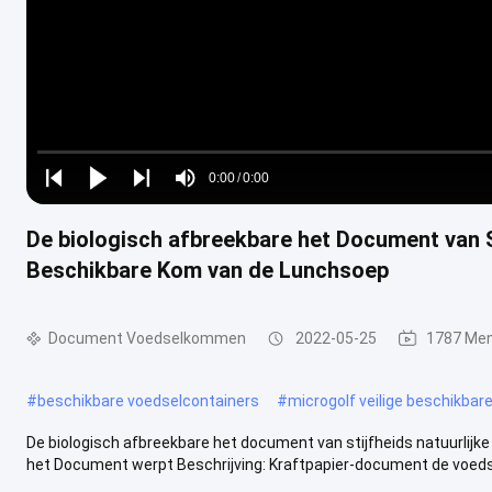
Loaded
:
0%
0:00
/
0:00
Play
Play
Play
Mute
Current
Duration
next
next
De biologisch afbreekbare het Document van S
Time
Beschikbare Kom van de Lunchsoep
Document Voedselkommen
2022-05-25
1787 Me
#
beschikbare voedselcontainers
#
microgolf veilige beschikba
De biologisch afbreekbare het document van stijfheids natuurlijk
het Document werpt Beschrijving: Kraftpapier-document de voeds