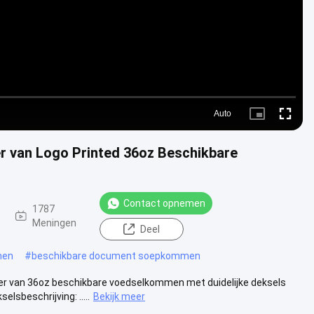
Auto
Picture-
Fullscre
in-
Picture
r van Logo Printed 36oz Beschikbare
Contact opnemen
1787
Meningen
Deel
men
#
beschikbare document soepkommen
er van 36oz beschikbare voedselkommen met duidelijke deksels
beschrijving: .....
Bekijk meer