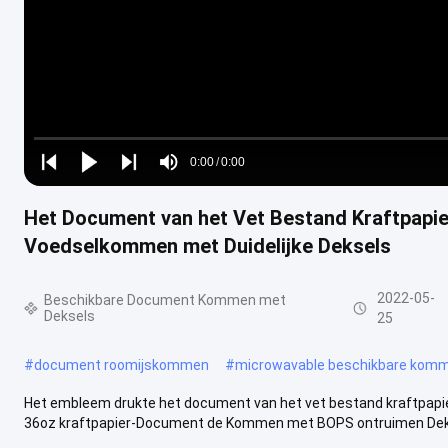
Loaded
:
0%
0:00
/
0:00
Play
Play
Play
Mute
Current
Duration
next
next
Het Document van het Vet Bestand Kraftpapie
Time
Voedselkommen met Duidelijke Deksels
2022-05-
Beschikbare Document Kommen met
Deksels
25
#
document roomijskommen
#
microwavable beschikbare kom
Het embleem drukte het document van het vet bestand kraftpapi
36oz kraftpapier-Document de Kommen met BOPS ontruimen Deksels