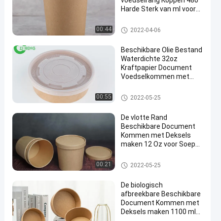
voedselrang Koppen 480
Harde Sterk van ml voor
Water/Drank
Kraftpapier-Soepkoppen
00:44
2022-04-06
Beschikbare Olie Bestand
Waterdichte 32oz
Kraftpapier Document
Voedselkommen met
en
Witte Deksels
Beschikbare Document Komm
00:55
2022-05-25
en met Deksels
De vlotte Rand
Beschikbare Document
Kommen met Deksels
maken 12 Oz voor Soep
waterdicht
Beschikbare Document Komm
00:21
2022-05-25
en met Deksels
De biologisch
afbreekbare Beschikbare
Document Kommen met
Deksels maken 1100 ml
voor Salade waterdicht