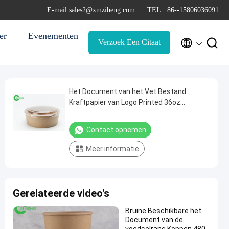
E-mail sales2@xmziheng.com
TEL.: 86--15806036091
er
Evenementen


Verzoek Een Citaat
Het Document van het Vet Bestand
Kraftpapier van Logo Printed 36oz
Beschikbare Voedselkommen met
Duidelijke Deksels
Contact opnemen
Meer informatie
Gerelateerde video's
Bruine Beschikbare het
Document van de