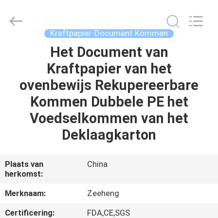
Heng
Environmental
Protection
Technology
Co.,
Kraftpapier-Document Kommen
Ltd..
All
Het Document van
HUIS
Rights
Reserved.
Kraftpapier van het
PRODUCTEN
ovenbewijs Rekupereerbare
Kommen Dubbele PE het
ONGEVEER
Voedselkommen van het
ONS
Deklaagkarton
FABRIEKSREIS
Plaats van
China
herkomst:
KWALITEITSCONTROLE
Merknaam:
Zeeheng
Certificering:
FDA,CE,SGS