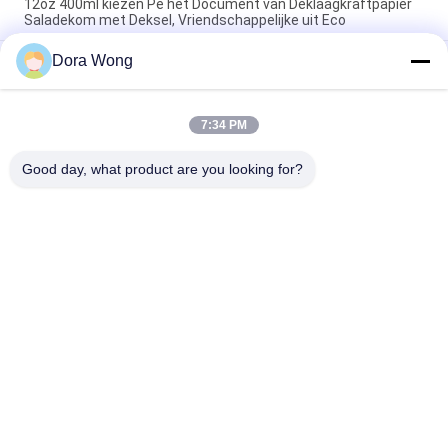
12oz 400ml kiezen Pe het Document van Deklaagkraftpapier
Saladekom met Deksel, Vriendschappelijke uit Eco
Dora Wong
PE bedekte van het de Saladevoedsel van 16oz 500ml de
Matte het Document van Kraftpapier Kop van het
Kommendessert met Deksel met een laag
7:34 PM
42oz 1300ml om het Stevige Beschikbare Keukengerei van
Soepkommen met Duidelijk HUISDIERENdeksel
Good day, what product are you looking for?
populaire categorieën
Alle
Kraftpapier-
Rechthoekige 
Document Kommen
Papieren Kom
Rood Zwart Kleur 
Papieren Sausbekers
Gecoate Papieren 
Schalen
Aluminiumfoliedocument 
Gouden Papieren 
Kom
Kom
Wegwerp Papieren 
Document 