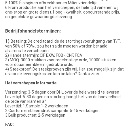
5.100% biologisch afbreekbaar en Milieuvriendelijk.
6.From productie aan het verschepen, de hele tijd verlenen wij
one-stop en grote dienst. Hoog - kwaliteit, concurrerende prijs,
en geschikte gewaarborgde levering.
Bedrijfshandelstermijnen:
1)
Betaling: De creditcard, de de stortingsvooruitgang van T/T,
van 50% of 70%-, zou het saldo moeten worden betaald
alvorens te verschepen
2) Handelstermijn: CIF EXW, FOB-, CNF, FCA
3) MOQ: 3000 stukken voor regelmatige orde, 10000 stukken
voor douaneembleem gedrukte orde;
4) Steekproef: De steekproeven zijn vrij. Het zou mogelijk zijn dat
u voor de leveringskosten kon betalen? Dank u zeer.
Het verschepen Informatie:
Verzending: 3-5 dagen door DHL over de hele wereld te leveren
Levertijd: 5-30 dagen na storting, hangt het van de hoeveelheid
de orde van klanten af
Levertijd: 1.Sample 1-2 werkdagen
2.Custom embleemdruk sampmle: 5-15 werkdagen
3.Bulk producten: 2-5 werkdagen
FAQ: