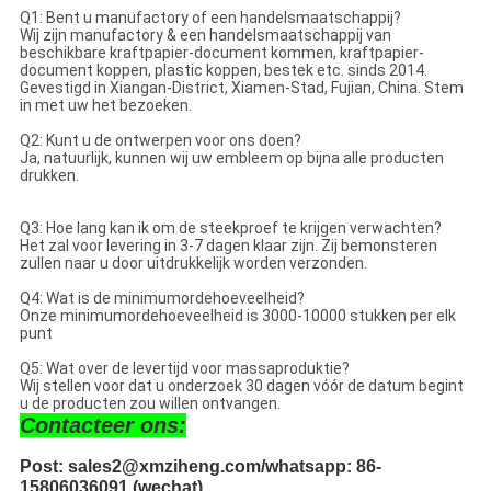
Q1: Bent u manufactory of een handelsmaatschappij?
Wij zijn manufactory & een handelsmaatschappij van
beschikbare kraftpapier-document kommen, kraftpapier-
document koppen, plastic koppen, bestek etc. sinds 2014.
Gevestigd in Xiangan-District, Xiamen-Stad, Fujian, China. Stem
in met uw het bezoeken.
Q2: Kunt u de ontwerpen voor ons doen?
Ja, natuurlijk, kunnen wij uw embleem op bijna alle producten
drukken.
Q3: Hoe lang kan ik om de steekproef te krijgen verwachten?
Het zal voor levering in 3-7 dagen klaar zijn. Zij bemonsteren
zullen naar u door uitdrukkelijk worden verzonden.
Q4: Wat is de minimumordehoeveelheid?
Onze minimumordehoeveelheid is 3000-10000 stukken per elk
punt
Q5: Wat over de levertijd voor massaproduktie?
Wij stellen voor dat u onderzoek 30 dagen vóór de datum begint
u de producten zou willen ontvangen.
Contacteer ons:
Post: sales2@xmziheng.com/whatsapp: 86-
15806036091 (wechat)