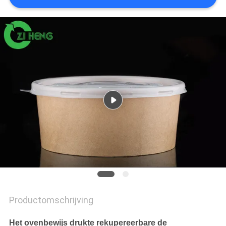
Productomschrijving
Het ovenbewijs drukte rekupereerbare de