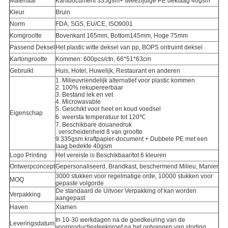
Materiaal
Karftdocument 335gsm+ tweezijdige PE deklaag 40gsm
Kleur
Bruin
Norm
FDA, SGS, EU/CE, ISO9001
Komgrootte
Bovenkant 165mm, Bottom145mm, Hoge 75mm
Passend Deksel
Het plastic witte deksel van pp, BOPS ontruimt deksel
Kartongrootte
Kommen: 600pcs/ctn, 66*51*63cm
Gebruikt
Huis, Hotel, Huwelijk, Restaurant en anderen
1. Milieuvriendelijk alternatief voor plastic kommen
2. 100% rekupereerbaar
3. Bestand lek en vet
4. Microwavable
5. Geschikt voor heet en koud voedsel
Eigenschap
6. weersta temperatuur tot 120℃
7.
Beschikbare douanedruk
.
verscheidenheid
8
van grootte
9.335gsm kraftpapier-document + Dubbele PE met een
laag bedekte 40gsm
Logo Printing
Het vereiste is Beschikbaar/tot 6 kleuren
Ontwerpconcept
Gepersonaliseerd, Brandkast, beschermend Milieu, Manier
3000 stukken voor regelmatige orde, 10000 stukken voor
MOQ
gepaste volgorde
De standaard de Uitvoer Verpakking of kan worden
Verpakking
aangepast
Haven
Xiamen
In 10-30 werkdagen na de goedkeuring van de
Leveringsdatum
voorproductiesteekproef na het ontvangen van storting