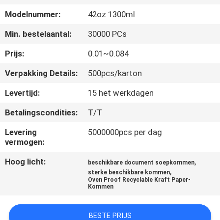
CONTACTEER
Modelnummer:
42oz 1300ml
ONS
Min. bestelaantal:
30000 PCs
NIEUWS
Prijs:
0.01~0.084
Verpakking Details:
500pcs/karton
VERZOEK
Levertijd:
15 het werkdagen
OM EEN
Betalingscondities:
T/T
CITAAT
Levering
5000000pcs per dag
vermogen:
SITEMAP
Hoog licht:
,
beschikbare document soepkommen
,
sterke beschikbare kommen
PRIVACYBELEID
Oven Proof Recyclable Kraft Paper-
Kommen
BESTE PRIJS