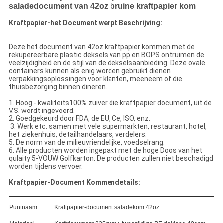
saladedocument van 42oz bruine kraftpapier kom
Kraftpapier-het Document werpt Beschrijving:
Deze het document van 42oz kraftpapier kommen met de
rekupereerbare plastic deksels van pp en BOPS ontruimen de
veelzijdigheid en de stijl van de dekselsaanbieding. Deze ovale
containers kunnen als enig worden gebruikt dienen
verpakkingsoplossingen voor klanten, meeneem of die
thuisbezorging binnen dineren.
1. Hoog - kwaliteits100% zuiver die kraftpapier document, uit de
V.S. wordt ingevoerd.
2. Goedgekeurd door FDA, de EU, Ce, ISO, enz.
3. Werk etc. samen met vele supermarkten, restaurant, hotel,
het ziekenhuis, detailhandelaars, verdelers.
5. De norm van de milieuvriendelijke, voedselrang.
6. Alle producten worden ingepakt met de hoge Doos van het
qulaity 5-VOUW Golfkarton. De producten zullen niet beschadigd
worden tijdens vervoer.
Kraftpapier-Document Kommendetails:
Puntnaam
Kraftpapier-document saladekom 42oz