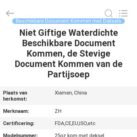
Heng
Environmental
Protection
Technology
Co.,
Beschikbare Document Kommen met Deksels
Ltd..
All
Niet Giftige Waterdichte
HUIS
Rights
Reserved.
Beschikbare Document
PRODUCTEN
Kommen, de Stevige
Document Kommen van de
ONGEVEER
Partijsoep
ONS
Plaats van
Xiamen, China
herkomst:
FABRIEKSREIS
Merknaam:
ZH
KWALITEITSCONTROLE
Certificering:
FDA,CE,EU,ISO,etc
Modelnummer:
25oz kom met deksel