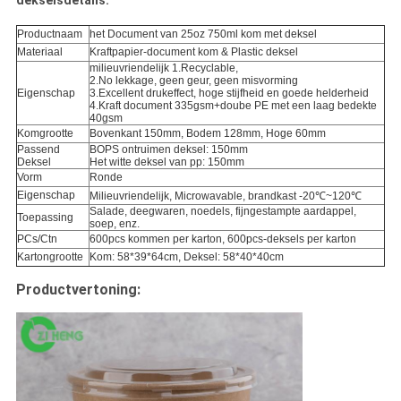
dekselsdetails:
Productnaam
het Document van 25oz 750ml kom met deksel
Materiaal
Kraftpapier-document kom & Plastic deksel
milieuvriendelijk 1.Recyclable,
2.No lekkage, geen geur, geen misvorming
Eigenschap
3.Excellent drukeffect, hoge stijfheid en goede helderheid
4.Kraft document 335gsm+doube PE met een laag bedekte
40gsm
Komgrootte
Bovenkant 150mm, Bodem 128mm, Hoge 60mm
Passend
BOPS ontruimen deksel: 150mm
Deksel
Het witte deksel van pp:
150mm
Vorm
Ronde
Eigenschap
Milieuvriendelijk, Microwavable, brandkast -20℃~120℃
Salade, deegwaren, noedels, fijngestampte aardappel,
Toepassing
soep, enz.
PCs/Ctn
600pcs kommen per karton, 600pcs-deksels per karton
Kartongrootte
Kom: 58*39*64cm, Deksel: 58*40*40cm
Productvertoning: