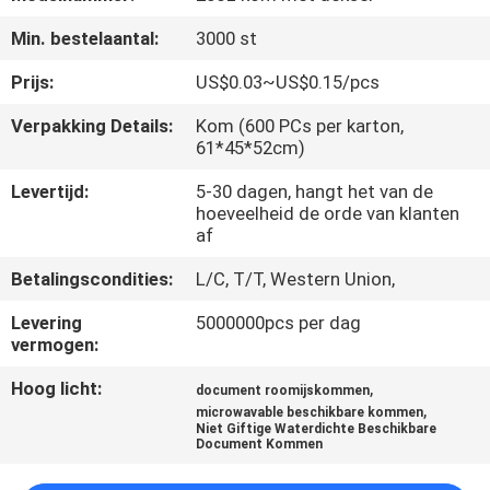
CONTACTEER
Min. bestelaantal:
3000 st
ONS
Prijs:
US$0.03~US$0.15/pcs
NIEUWS
Verpakking Details:
Kom (600 PCs per karton,
61*45*52cm)
VERZOEK
Levertijd:
5-30 dagen, hangt het van de
hoeveelheid de orde van klanten
OM EEN
af
CITAAT
Betalingscondities:
L/C, T/T, Western Union,
Levering
5000000pcs per dag
SITEMAP
vermogen:
Hoog licht:
,
document roomijskommen
PRIVACYBELEID
,
microwavable beschikbare kommen
Niet Giftige Waterdichte Beschikbare
Document Kommen