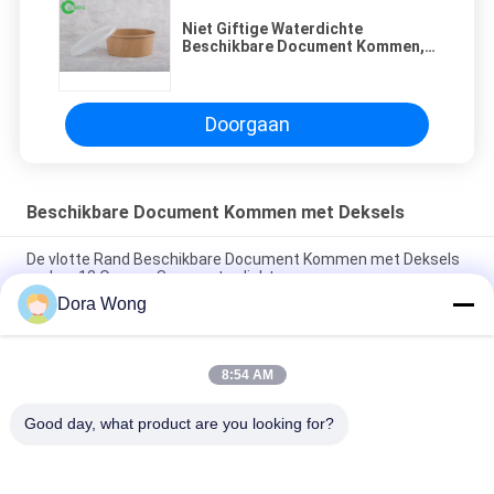
Niet Giftige Waterdichte
Beschikbare Document Kommen,
de Stevige Document Kommen van
de Partijsoep
Doorgaan
Beschikbare Document Kommen met Deksels
De vlotte Rand Beschikbare Document Kommen met Deksels
maken 12 Oz voor Soep waterdicht
Dora Wong
De biologisch afbreekbare Beschikbare Document Kommen
met Deksels maken 1100 ml voor Salade waterdicht
8:54 AM
Containers van de vet de Bestand Beschikbare Salade, 36
Beschikbare de Partijkommen van Oz
Good day, what product are you looking for?
populaire categorieën
Alle