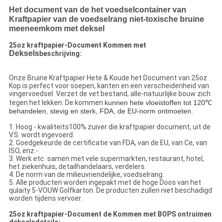
Het document van de het voedselcontainer van
Kraftpapier van de voedselrang niet-toxische bruine
meeneemkom met deksel
25oz kraftpapier-Document Kommen met
Deksels
beschrijving:
Onze Bruine Kraftpapier Hete & Koude het Document van 25oz
Kop is perfect voor soepen, kanten en een verscheidenheid van
vingervoedsel. Verzet de vet bestand, alle-natuurlijke bouw zich
tegen het lekken. De kommen
kunnen hete vloeistoffen tot 120℃
behandelen, stevig en sterk, FDA, de EU-norm ontmoeten.
1. Hoog - kwaliteits100% zuiver die kraftpapier document, uit de
V.S. wordt ingevoerd.
2. Goedgekeurde de certificatie van FDA, van de EU, van Ce, van
ISO, enz.-.
3. Werk etc. samen met vele supermarkten, restaurant, hotel,
het ziekenhuis, detailhandelaars, verdelers.
4. De norm van de milieuvriendelijke, voedselrang.
5. Alle producten worden ingepakt met de hoge Doos van het
qulaity 5-VOUW Golfkarton. De producten zullen niet beschadigd
worden tijdens vervoer.
25oz kraftpapier-Document de Kommen met BOPS ontruimen