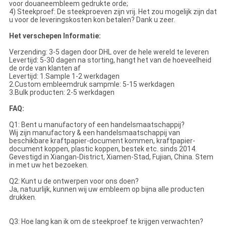
voor douaneembleem gedrukte orde;
4) Steekproef: De steekproeven zijn vrij. Het zou mogelijk zijn dat
u voor de leveringskosten kon betalen? Dank u zeer.
Het verschepen Informatie:
Verzending: 3-5 dagen door DHL over de hele wereld te leveren
Levertijd: 5-30 dagen na storting, hangt het van de hoeveelheid
de orde van klanten af
Levertijd: 1.Sample 1-2 werkdagen
2.Custom embleemdruk sampmle: 5-15 werkdagen
3.Bulk producten: 2-5 werkdagen
FAQ:
Q1: Bent u manufactory of een handelsmaatschappij?
Wij zijn manufactory & een handelsmaatschappij van
beschikbare kraftpapier-document kommen, kraftpapier-
document koppen, plastic koppen, bestek etc. sinds 2014.
Gevestigd in Xiangan-District, Xiamen-Stad, Fujian, China. Stem
in met uw het bezoeken.
Q2: Kunt u de ontwerpen voor ons doen?
Ja, natuurlijk, kunnen wij uw embleem op bijna alle producten
drukken.
Q3: Hoe lang kan ik om de steekproef te krijgen verwachten?