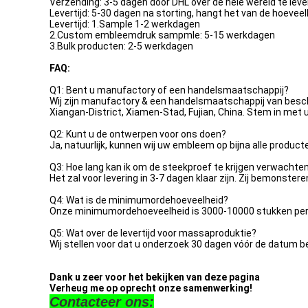
Verzending: 3-5 dagen door DHL over de hele wereld te lev
Levertijd: 5-30 dagen na storting, hangt het van de hoeveel
Levertijd: 1.Sample 1-2 werkdagen
2.Custom embleemdruk sampmle: 5-15 werkdagen
3.Bulk producten: 2-5 werkdagen
FAQ:
Q1: Bent u manufactory of een handelsmaatschappij?
Wij zijn manufactory & een handelsmaatschappij van besc
Xiangan-District, Xiamen-Stad, Fujian, China. Stem in met
Q2: Kunt u de ontwerpen voor ons doen?
Ja, natuurlijk, kunnen wij uw embleem op bijna alle product
Q3: Hoe lang kan ik om de steekproef te krijgen verwachte
Het zal voor levering in 3-7 dagen klaar zijn. Zij bemonster
Q4: Wat is de minimumordehoeveelheid?
Onze minimumordehoeveelheid is 3000-10000 stukken per 
Q5: Wat over de levertijd voor massaproduktie?
Wij stellen voor dat u onderzoek 30 dagen vóór de datum b
Dank u zeer voor het bekijken van deze pagina
Verheug me op oprecht onze samenwerking!
Contacteer ons: