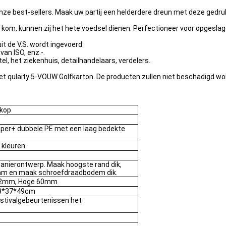
ze best-sellers. Maak uw partij een helderdere dreun met deze gedru
kom, kunnen zij het hete voedsel dienen. Perfectioneer voor opgeslag
it de V.S. wordt ingevoerd.
van ISO, enz.-.
l, het ziekenhuis, detailhandelaars, verdelers.
t qulaity 5-VOUW Golfkarton. De producten zullen niet beschadigd wor
pkop
per+ dubbele PE met een laag bedekte
 kleuren
e
 Manierontwerp. Maak hoogste rand dik,
aam en maak schroefdraadbodem dik.
72mm, Hoge 60mm
43*37*49cm
festivalgebeurtenissen het