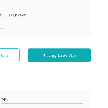
,CE,EU,ISO,etc
ml
t Ons Op
Krijg Beste Prijs
PE: