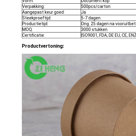
Vorm:
Document kop
Verpakking:
500pcs/carton
Aangepast keur goed:
Ja
Steekproeftijd:
5-7 dagen
Productietijd:
Ong. 25 dagen na vooruitbet
MOQ:
3000 stukken
Certificatie:
ISO9001, FDA, DE EU, CE, ENZ
Productvertoning: