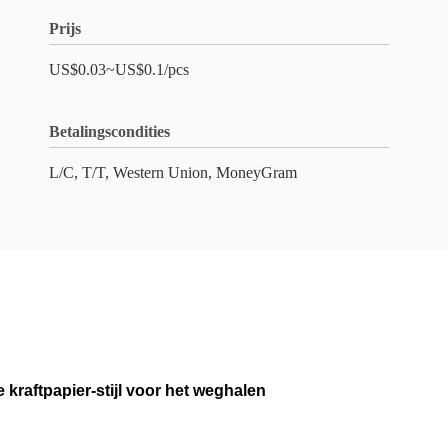
Prijs
US$0.03~US$0.1/pcs
Betalingscondities
L/C, T/T, Western Union, MoneyGram
raftpapier-stijl voor het weghalen