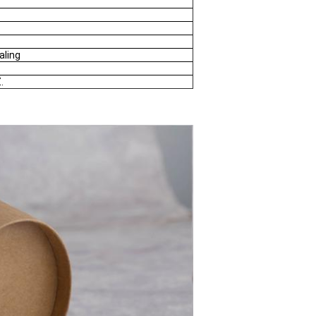
aling
.