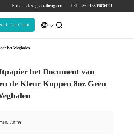
E-mail sales2@xmziheng.com
TEL.: 86--15806036091


zoek Een Citaat
voor het Weghalen
tpapier het Document van
en de Kleur Koppen 8oz Geen
Weghalen
men, China