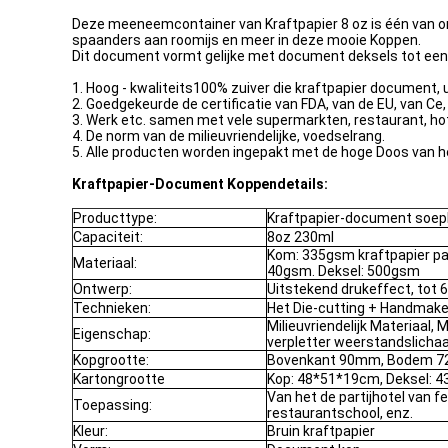
Deze meeneemcontainer van Kraftpapier 8 oz is één van on
spaanders aan roomijs en meer in deze mooie Koppen.
Dit document vormt gelijke met document deksels tot een 
1. Hoog - kwaliteits100% zuiver die kraftpapier document, u
2. Goedgekeurde de certificatie van FDA, van de EU, van Ce, 
3. Werk etc. samen met vele supermarkten, restaurant, hote
4. De norm van de milieuvriendelijke, voedselrang.
5. Alle producten worden ingepakt met de hoge Doos van he
Kraftpapier-Document Koppendetails:
Producttype:
Kraftpapier-document soe
Capaciteit:
8oz 230ml
Kom: 335gsm kraftpapier pa
Materiaal:
40gsm. Deksel: 500gsm
Ontwerp:
Uitstekend drukeffect, tot 6
Technieken:
Het Die-cutting + Handmak
Milieuvriendelijk Materiaal,
Eigenschap:
verpletter weerstandslich
Kopgrootte:
Bovenkant 90mm, Bodem 
Kartongrootte
Kop: 48*51*19cm, Deksel: 
Van het de partijhotel van 
Toepassing:
restaurantschool, enz.
Kleur:
Bruin kraftpapier