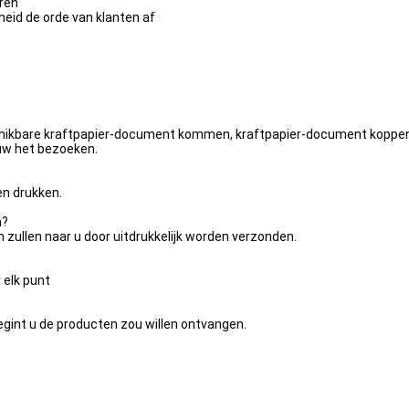
eren
heid de orde van klanten af
hikbare kraftpapier-document kommen, kraftpapier-document koppen, p
 uw het bezoeken.
en drukken.
n?
en zullen naar u door uitdrukkelijk worden verzonden.
elk punt
egint u de producten zou willen ontvangen.