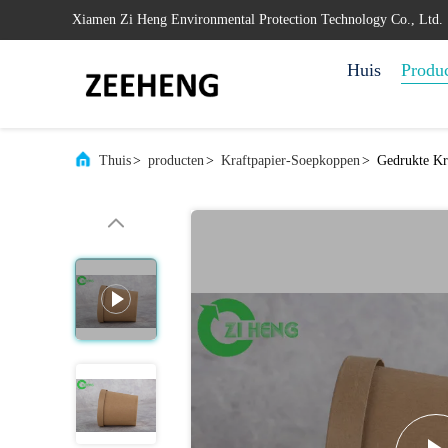
Xiamen Zi Heng Environmental Protection Technology Co., Ltd.
Huis
Produ
Thuis
>
producten
>
Kraftpapier-Soepkoppen
>
Gedrukte Kr