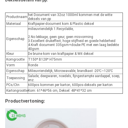
Dekselsdetails van pp:
het Document van 32oz 1000ml kommen met de witte
Productnaam
deksels van pp
Materiaal
Kraftpapier-document kom & Plastic deksel
milieuvriendelijk 1.Recyclable,
2.No lekkage, geen geur, geen misvorming
Eigenschap
3.Excellent drukeffect, hoge stijfheid en goede helderheid
4.Kraft document 335gsm+doube PE met een laag bedekte
40gsm
Kleur
De bruine kom van kraftpapier & Wit deksel
Komgrootte
T150* B128* H75mm
Vorm
Ronde
Eigenschap
Milieuvriendelijk, Microwavable, brandkast -20℃~120℃
Salade, deegwaren, noedels, fijngestampte aardappel, soep,
Toepassing
enz.
PCs/Ctn
600pcs kommen per karton, 600pcs-deksels per karton
Kartongrootte
Kom: 61*46*56 cm, Deksel: 48*41*32 cm
Productvertoning: