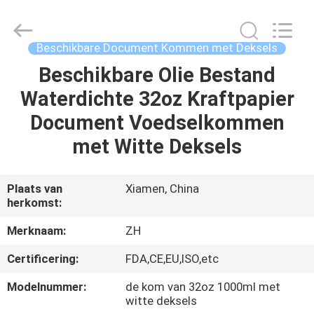
Heng
Environmental
Protection
Technology
Co.,
Beschikbare Document Kommen met Deksels
Ltd..
All
Beschikbare Olie Bestand
HUIS
Rights
Reserved.
Waterdichte 32oz Kraftpapier
PRODUCTEN
Document Voedselkommen
met Witte Deksels
ONGEVEER
ONS
Plaats van
Xiamen, China
herkomst:
FABRIEKSREIS
Merknaam:
ZH
Certificering:
FDA,CE,EU,ISO,etc
KWALITEITSCONTROLE
Modelnummer:
de kom van 32oz 1000ml met
witte deksels