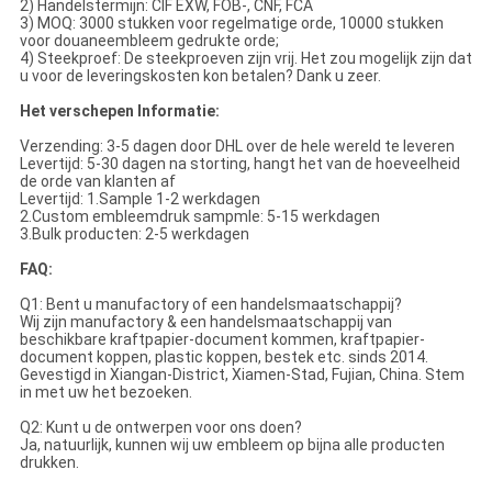
2) Handelstermijn: CIF EXW, FOB-, CNF, FCA
3) MOQ: 3000 stukken voor regelmatige orde, 10000 stukken
voor douaneembleem gedrukte orde;
4) Steekproef: De steekproeven zijn vrij. Het zou mogelijk zijn dat
u voor de leveringskosten kon betalen? Dank u zeer.
Het verschepen Informatie:
Verzending: 3-5 dagen door DHL over de hele wereld te leveren
Levertijd: 5-30 dagen na storting, hangt het van de hoeveelheid
de orde van klanten af
Levertijd: 1.Sample 1-2 werkdagen
2.Custom embleemdruk sampmle: 5-15 werkdagen
3.Bulk producten: 2-5 werkdagen
FAQ:
Q1: Bent u manufactory of een handelsmaatschappij?
Wij zijn manufactory & een handelsmaatschappij van
beschikbare kraftpapier-document kommen, kraftpapier-
document koppen, plastic koppen, bestek etc. sinds 2014.
Gevestigd in Xiangan-District, Xiamen-Stad, Fujian, China. Stem
in met uw het bezoeken.
Q2: Kunt u de ontwerpen voor ons doen?
Ja, natuurlijk, kunnen wij uw embleem op bijna alle producten
drukken.