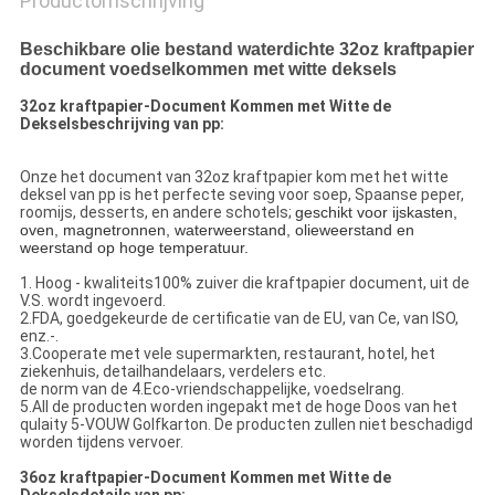
Productomschrijving
Beschikbare olie bestand waterdichte 32oz kraftpapier
document voedselkommen met witte deksels
32oz kraftpapier-Document Kommen met Witte de
Dekselsbeschrijving van pp:
Onze het document van 32oz kraftpapier kom met het witte
deksel van pp is het perfecte seving voor soep, Spaanse peper,
roomijs, desserts, en andere schotels;
geschikt voor ijskasten,
oven, magnetronnen, waterweerstand, olieweerstand en
weerstand op hoge temperatuur.
1. Hoog - kwaliteits100% zuiver die kraftpapier document, uit de
V.S. wordt ingevoerd.
2.FDA, goedgekeurde de certificatie van de EU, van Ce, van ISO,
enz.-.
3.Cooperate met vele supermarkten, restaurant, hotel, het
ziekenhuis, detailhandelaars, verdelers etc.
de norm van de 4.Eco-vriendschappelijke, voedselrang.
5.All de producten worden ingepakt met de hoge Doos van het
qulaity 5-VOUW Golfkarton. De producten zullen niet beschadigd
worden tijdens vervoer.
36oz kraftpapier-Document Kommen met Witte de