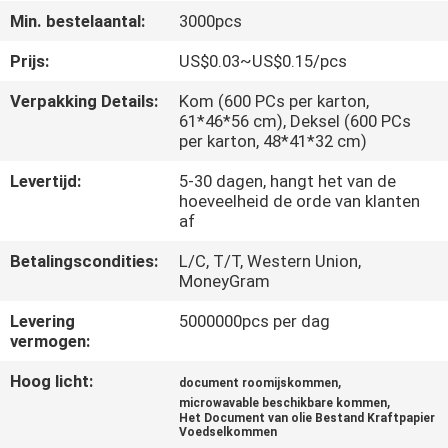
CONTACTEER
Min. bestelaantal:
3000pcs
ONS
Prijs:
US$0.03~US$0.15/pcs
Verpakking Details:
Kom (600 PCs per karton,
NIEUWS
61*46*56 cm), Deksel (600 PCs
per karton, 48*41*32 cm)
VERZOEK
Levertijd:
5-30 dagen, hangt het van de
OM EEN
hoeveelheid de orde van klanten
af
CITAAT
Betalingscondities:
L/C, T/T, Western Union,
MoneyGram
SITEMAP
Levering
5000000pcs per dag
vermogen:
PRIVACYBELEID
Hoog licht:
,
document roomijskommen
,
microwavable beschikbare kommen
Het Document van olie Bestand Kraftpapier
Voedselkommen