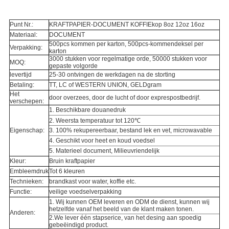
Punt Nr.:
KRAFTPAPIER-DOCUMENT KOFFIEkop 8oz 12oz 16oz
Materiaal:
DOCUMENT
500pcs kommen per karton, 500pcs-kommendeksel per
Verpakking:
karton
3000 stukken voor regelmatige orde, 50000 stukken voor
MOQ:
gepaste volgorde
levertijd
25-30 ontvingen de werkdagen na de storting
Betaling:
TT, LC of WESTERN UNION, GELDgram
Het
door overzees, door de lucht of door exprespostbedrijf.
verschepen:
1. Beschikbare douanedruk
2. Weersta temperatuur tot 120℃
Eigenschap:
3. 100% rekupereerbaar, bestand lek en vet, microwavable
4. Geschikt voor heet en koud voedsel
5. Materieel document, Milieuvriendelijk
Kleur:
Bruin kraftpapier
Embleemdruk
Tot 6 kleuren
Technieken:
brandkast voor water, koffie etc.
Functie:
veilige voedselverpakking
1. Wij kunnen OEM leveren en ODM de dienst, kunnen wij
hetzelfde vanaf het beeld van de klant maken tonen.
Anderen:
2.We lever één stapserice, van het desing aan spoedig
gebeëindigd product.