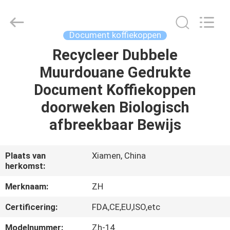
Heng
Environmental
Protection
Technology
Co.,
Document koffiekoppen
Ltd..
All
Recycleer Dubbele
HUIS
Rights
Reserved.
Muurdouane Gedrukte
PRODUCTEN
Document Koffiekoppen
doorweken Biologisch
ONGEVEER
afbreekbaar Bewijs
ONS
Plaats van
Xiamen, China
herkomst:
FABRIEKSREIS
Merknaam:
ZH
KWALITEITSCONTROLE
Certificering:
FDA,CE,EU,ISO,etc
Modelnummer:
Zh-14