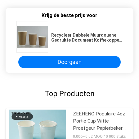
Krijg de beste prijs voor
Recycleer Dubbele Muurdouane
Gedrukte Document Koffiekoppen
doorweken Biologisch
afbreekbaar Bewijs
Doorgaan
Top Producten
ZEEHENG Populaire 4oz
Portie Cup Witte
Proefgeur Papierbekers
Met Deksels
0.006~0.02 MOQ:10 000 stuks