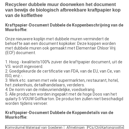
Recycleer dubbele muur doorweken het document
van bewijs de biologisch afbreekbare kraftpapier kop
van de koffiethee
Kraftpapier-Document Dubbele de Koppenbeschrijving van de
Muurkoffie:
Onze nieuwere koplijn met dubbele muren vermindert de
behoefte aan een document kopkoker. Deze koppen worden
met dubbele muren ook gemaakt met Elementair Chloor Vrij
(ECF) document.
1. Hoog - kwaliteits100% zuiver die kraftpapier document, uit de
V.S. wordt ingevoerd.
2. Goedgekeurde de certificatie van FDA, van de EU, van Ce, van
ISO, enz.-.
3. Werk etc. samen met vele supermarkten, restaurant, hotel,
het ziekenhuis, detailhandelaars, verdelers.
4. De norm van de milieuvriendelijke, voedselrang.
5. Alle producten worden ingepakt met de hoge Doos van het
qulaity 5-VOUW Golfkarton. De producten zullen niet beschadigd
worden tijdens vervoer.
Kraftpapier-Document Dubbele de Koppendetails van de
Muurkoffie:
Komvolume
Materiaal van Goederen
Afmetingen
PCs/Ctn
Kartongrootte