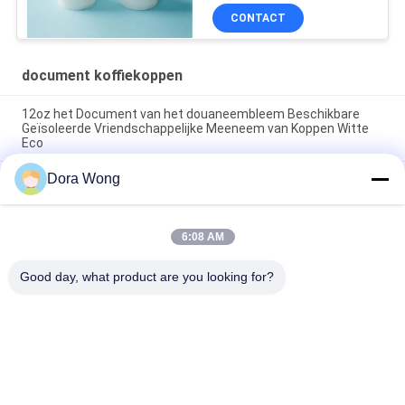
CONTACT
document koffiekoppen
12oz het Document van het douaneembleem Beschikbare
Geïsoleerde Vriendschappelijke Meeneem van Koppen Witte
Eco
Dora Wong
Gestreepte Beschikbare het Document van de
rimpelingsmuur Koppen voor Koffie/Theewinkel/Bar en
Restaurant
6:08 AM
De zwarte het Document van 8oz 12oz 16oz Koffiekoppen,
golven Gestreepte Golf Rekupereerbare Document Koppen
Good day, what product are you looking for?
populaire categorieën
Alle
Kraftpapier-
Rechthoekige 
Document Kommen
Papieren Kom