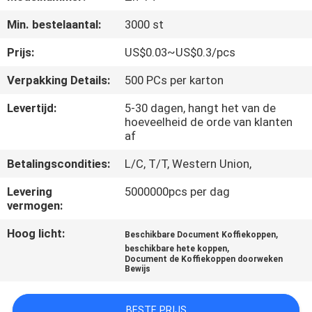
CONTACTEER
Min. bestelaantal:
3000 st
ONS
Prijs:
US$0.03~US$0.3/pcs
NIEUWS
Verpakking Details:
500 PCs per karton
Levertijd:
5-30 dagen, hangt het van de
VERZOEK
hoeveelheid de orde van klanten
af
OM EEN
CITAAT
Betalingscondities:
L/C, T/T, Western Union,
Levering
5000000pcs per dag
vermogen:
SITEMAP
Hoog licht:
,
Beschikbare Document Koffiekoppen
,
beschikbare hete koppen
PRIVACYBELEID
Document de Koffiekoppen doorweken
Bewijs
BESTE PRIJS