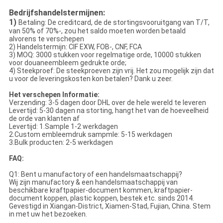
Bedrijfshandelstermijnen:
1)
Betaling: De creditcard, de de stortingsvooruitgang van T/T,
van 50% of 70%-, zou het saldo moeten worden betaald
alvorens te verschepen
2) Handelstermijn: CIF EXW, FOB-, CNF, FCA
3) MOQ: 3000 stukken voor regelmatige orde, 10000 stukken
voor douaneembleem gedrukte orde;
4) Steekproef: De steekproeven zijn vrij. Het zou mogelijk zijn dat
u voor de leveringskosten kon betalen? Dank u zeer.
Het verschepen Informatie:
Verzending: 3-5 dagen door DHL over de hele wereld te leveren
Levertijd: 5-30 dagen na storting, hangt het van de hoeveelheid
de orde van klanten af
Levertijd: 1.Sample 1-2 werkdagen
2.Custom embleemdruk sampmle: 5-15 werkdagen
3.Bulk producten: 2-5 werkdagen
FAQ:
Q1: Bent u manufactory of een handelsmaatschappij?
Wij zijn manufactory & een handelsmaatschappij van
beschikbare kraftpapier-document kommen, kraftpapier-
document koppen, plastic koppen, bestek etc. sinds 2014.
Gevestigd in Xiangan-District, Xiamen-Stad, Fujian, China. Stem
in met uw het bezoeken.