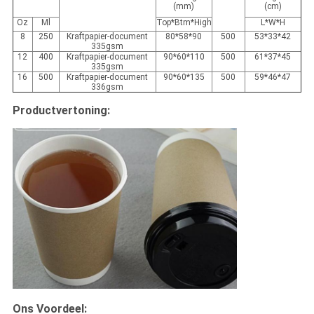
(mm)
(cm)
Oz
Ml
Top*Btm*High
L*W*H
8
250
Kraftpapier-document
80*58*90
500
53*33*42
335gsm
12
400
Kraftpapier-document
90*60*110
500
61*37*45
335gsm
16
500
Kraftpapier-document
90*60*135
500
59*46*47
336gsm
Productvertoning:
Ons Voordeel: